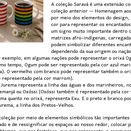
A coleção Saravá é uma extensão c
coleção anterior — Homenagem aos
por meio dos elementos do design, 
cor para representar os encantados 
um signo muito importante dentro d
matrizes afro-indígenas, carregada 
podem simbolizar diferentes encant
dependendo da sua origem ou nação
r exemplo, em algumas nações pode representar o orixá Og
smo tempo, Ogum pode ser representado pela cor azul mari
osa). O vermelho com branco pode representar também o or
é representado pela cor marrom).
a Jurema representa a linha das águas e dos marinheiros, no
manjá ou Oxóssi (Oxóssi também é representado pela cor v
ema quanto no orixá, representa Exu. E o preto e branco po
urema, a linha dos Pretos-Velhos.
 coleção por meio de elementos simbólicos tão importantes
o e de ressignificar os espaços ao nosso redor, colocar 