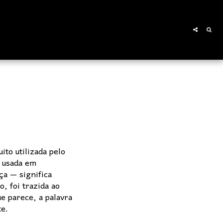
to utilizada pelo
o usada em
ça — significa
, foi trazida ao
ue parece, a palavra
te.