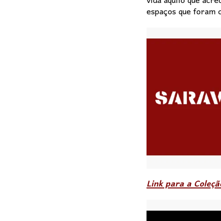
vida aquilo que acr
espaços que foram c
Link para a Coleç