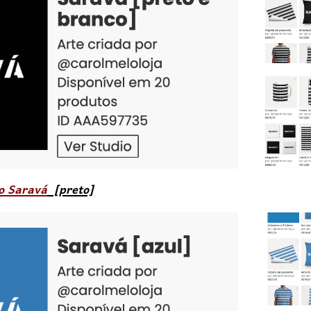
ão Saravá
[preto]