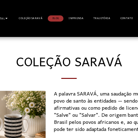
COLEÇÃO SARAVÁ
BLOG
IMPRENSA
TRAJETÓRIA
CONTATO
ITAL
COLEÇÃO SARAVÁ
A palavra SARAVÁ, uma saudação mui
povo de santo às entidades — send
afirmativas ou como pedido de licen
"Salve" ou "Salvar". De origem banto
Brasil pelos povos africanos e, ao q
pode ter sido adaptada foneticamen