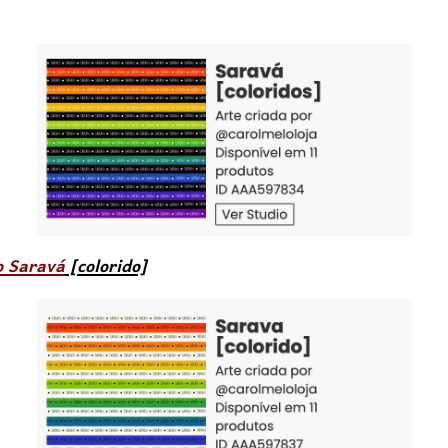
o Saravá
[colorido]