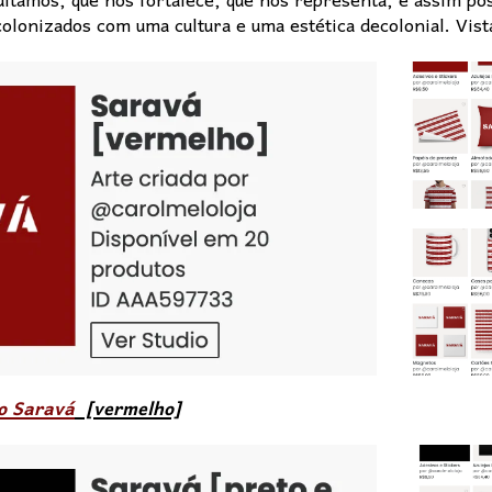
editamos, que nos fortalece, que nos representa, e assim p
olonizados com uma cultura e uma estética decolonial. Vis
ão Saravá
[vermelho]