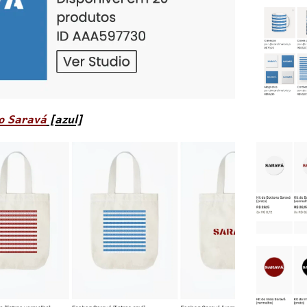
ão Saravá
[azul]