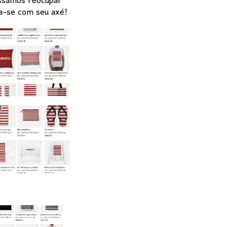
ossamos reocupar
ta-se com seu axé!