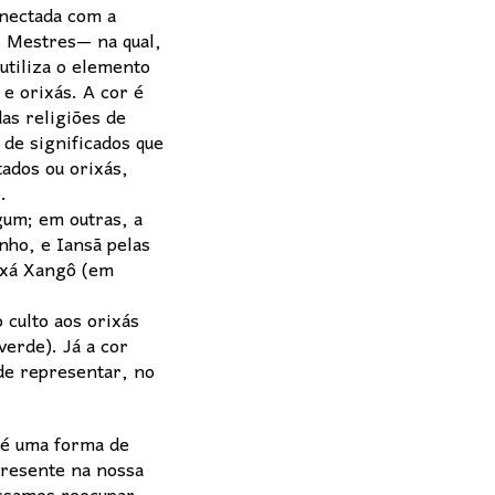
onectada com a
 Mestres— na qual,
utiliza o elemento
e orixás. A cor é
as religiões de
de significados que
ados ou orixás,
.
um; em outras, a
nho, e Iansã pelas
ixá Xangô (em
 culto aos orixás
erde). Já a cor
de representar, no
 é uma forma de
presente na nossa