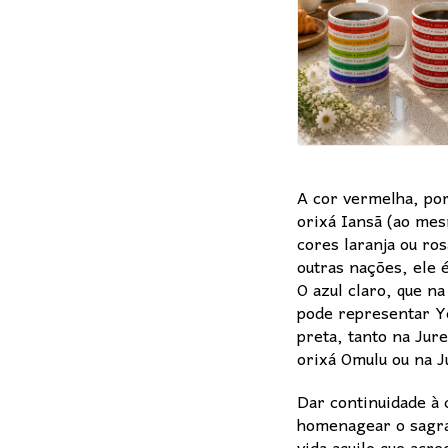
A cor vermelha, po
orixá Iansã (ao me
cores laranja ou r
outras nações, ele 
O azul claro, que n
pode representar Ye
preta, tanto na Jur
orixá Omulu ou na J
Dar continuidade à
homenagear o sagrad