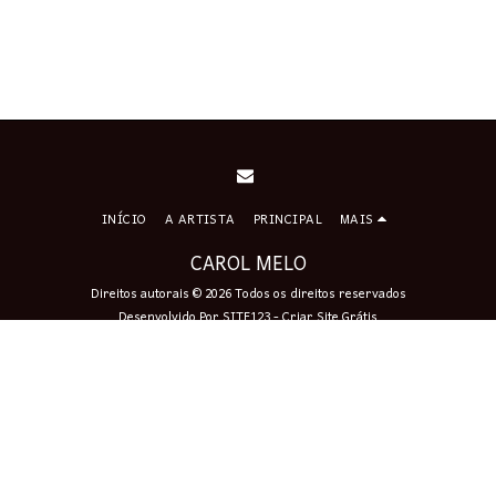
INÍCIO
A ARTISTA
PRINCIPAL
MAIS
CAROL MELO
Direitos autorais © 2026 Todos os direitos reservados
Desenvolvido Por
SITE123
-
Criar Site Grátis
Assinar