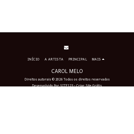
INÍCIO
A ARTISTA
PRINCIPAL
MAIS
CAROL MELO
Direitos autorais © 2026 Todos os direitos reservados
Desenvolvido Por
SITE123
-
Criar Site Grátis
Assinar