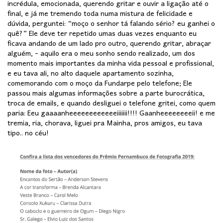
incrédula, emocionada, querendo gritar e ouvir a ligação até o
final, e já me tremendo toda numa mistura de felicidade e
dúvida, perguntei: “moço o senhor tá falando sério? eu ganhei o
quê?” Ele deve ter repetido umas duas vezes enquanto eu
ficava andando de um lado pro outro, querendo gritar, abraçar
alguém, - aquilo era o meu sonho sendo realizado, um dos
momento mais importantes da minha vida pessoal e profissional,
e eu tava ali, no alto daquele apartamento sozinha,
comemorando com o moço da Fundarpe pelo telefone; Ele
passou mais algumas informações sobre a parte burocrática,
troca de emails, e quando desliguei o telefone gritei, como quem
paria: Eeu gaaaanheeeeeeeeeeeeiiiiiii!!!! Gaanheeeeeeeeii! e me
tremia, ria, chorava, liguei pra Mainha, pros amigos, eu tava
tipo.. no céu!