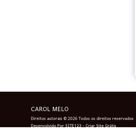
CAROL MELO
Direitos autorais © 2026 Todos os direitos reservados
Desenvolvido Por
SITE123
-
Criar Site Grátis