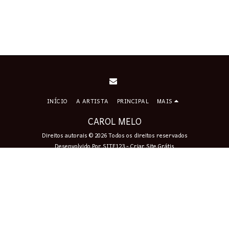
INÍCIO
A ARTISTA
PRINCIPAL
MAIS
CAROL MELO
Direitos autorais © 2026 Todos os direitos reservados
Desenvolvido Por
SITE123
-
Criar Site Grátis
Assinar