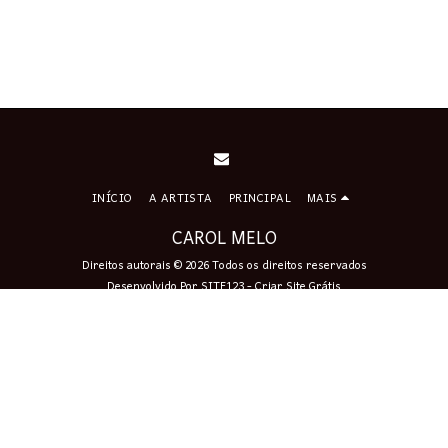
INÍCIO
A ARTISTA
PRINCIPAL
MAIS
CAROL MELO
Direitos autorais © 2026 Todos os direitos reservados
Desenvolvido Por
SITE123
-
Criar Site Grátis
Assinar