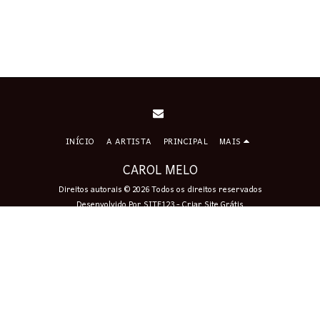
INÍCIO
A ARTISTA
PRINCIPAL
MAIS
CAROL MELO
Direitos autorais © 2026 Todos os direitos reservados
Desenvolvido Por
SITE123
-
Criar Site Grátis
Assinar