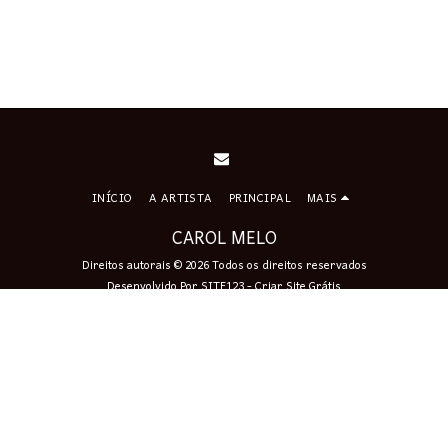
INÍCIO
A ARTISTA
PRINCIPAL
MAIS
CAROL MELO
Direitos autorais © 2026 Todos os direitos reservados
Desenvolvido Por
SITE123
-
Criar Site Grátis
Assinar