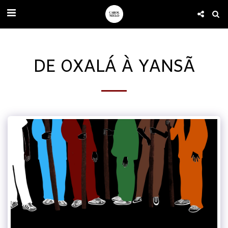
DE OXALÁ À YANSÃ