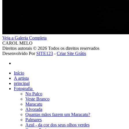
Veja a Galeria Completa
CAROL MELO
Direitos autorais © 2026 Todos os direitos reservados
Desenvolvido Por
SITE123
-
Criar Site Grátis
Início
A artista
principal
Fotografia
No Palco
Veste Branco
Maracatu
Alvorada
Quantas mãos fazem um Maracatu?
Palmares
Azul - da cor dos seus olhos verdes