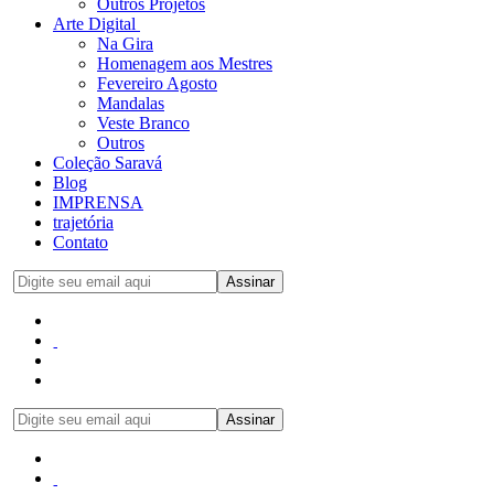
Outros Projetos
Arte Digital
Na Gira
Homenagem aos Mestres
Fevereiro Agosto
Mandalas
Veste Branco
Outros
Coleção Saravá
Blog
IMPRENSA
trajetória
Contato
Assinar
Assinar