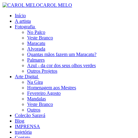
CAROL MELO
Início
A artista
Fotografia
No Palco
Veste Branco
Maracatu
Alvorada
Quantas mãos fazem um Maracatu?
Palmares
Azul - da cor dos seus olhos verdes
Outros Projetos
Arte Digital
Na Gira
Homenagem aos Mestres
Fevereiro Agosto
Mandalas
Veste Branco
Outros
Coleção Saravá
Blog
IMPRENSA
trajetória
Contato