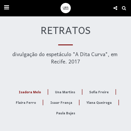
RETRATOS
divulgação do espetáculo "A Dita Curva", em 
Recife. 2017

Isadora Melo
Una Martins
Sofia Freire
Flaira Ferro
Isaar França
Ylana Queiroga
Paula Bujes